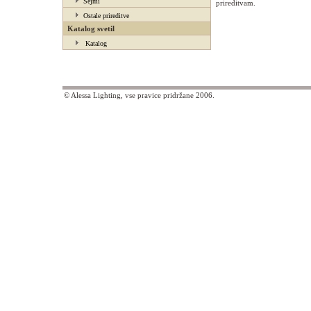
Sejmi
prireditvam.
Ostale prireditve
Katalog svetil
Katalog
© Alessa Lighting, vse pravice pridržane 2006.