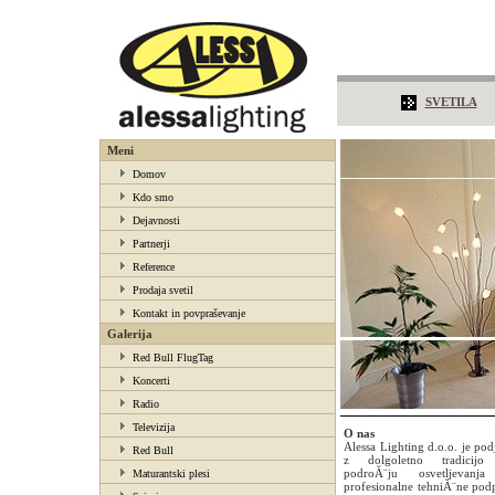
SVETILA
Meni
Domov
Kdo smo
Dejavnosti
Partnerji
Reference
Prodaja svetil
Kontakt in povpraševanje
Galerija
Red Bull FlugTag
Koncerti
Radio
Televizija
O nas
Alessa Lighting d.o.o. je podj
Red Bull
z dolgoletno tradicijo
podroĂ¨ju osvetljevanj
Maturantski plesi
profesionalne tehniĂ¨ne pod